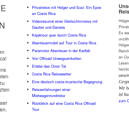
TE
Uns
Privatreise mit Holger und Susi: Ein Epos
Reis
an Costa Rica
Holge
Videoresumé einer Gleitschirmreise mit
N
Privat
Gautier und Daniela
Es war
Kajaktour quer durch Costa Rica
unzäh
Abenteuermobil auf Tour in Costa Rica
Holge
Paramotor Abenteuer in der Karibik
en
Reimf
an Co
ca!
Von Offroad Unwegsamkeiten
Lesen
Erlebe das Orosi Tal
uns
herzli
Costa Rica Reisewetter
elen
unser
zu
Eine deutsch costa-ricanische Begegnung
Gespü
tzten
Wir h
Reiseerfahrungen einer
ist h
Mietwagenrundreise
zum C
nser
Rückblick auf eine Costa Rica Offroad
en.
Tour