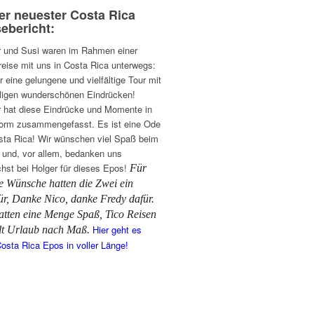
er neuester Costa Rica
ebericht:
r und Susi waren im Rahmen einer
reise mit uns in Costa Rica unterwegs:
 eine gelungene und vielfältige Tour mit
ligen wunderschönen Eindrücken!
r hat diese Eindrücke und Momente in
orm zusammengefasst. Es ist eine Ode
sta Rica! Wir wünschen viel Spaß beim
 und, vor allem, bedanken uns
chst bei Holger für dieses Epos!
Für
e Wünsche hatten die Zwei ein
r,
Danke Nico, danke Fredy dafür.
atten eine Menge Spaß,
Tico Reisen
Hier geht es
alt Urlaub nach Maß.
osta Rica Epos in voller Länge!