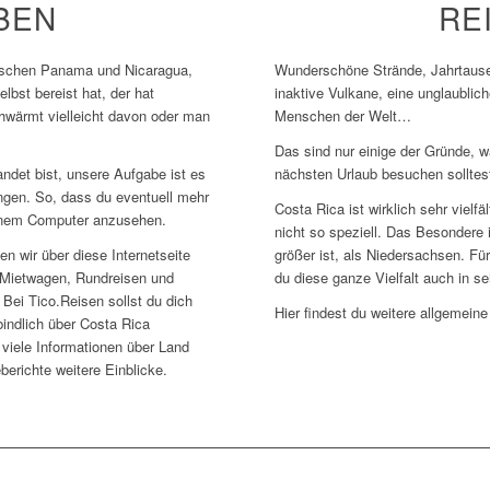
BEN
RE
wischen Panama und Nicaragua,
Wunderschöne Strände, Jahrtause
lbst bereist hat, der hat
inaktive Vulkane, eine unglaublich
hwärmt vielleicht davon oder man
Menschen der Welt…
Das sind nur einige der Gründe, 
ndet bist, unsere Aufgabe ist es
nächsten Urlaub besuchen solltes
ingen. So, dass du eventuell mehr
Costa Rica ist wirklich sehr vielfä
deinem Computer anzusehen.
nicht so speziell. Das Besondere 
en wir über diese Internetseite
größer ist, als Niedersachsen. Fü
n Mietwagen, Rundreisen und
du diese ganze Vielfalt auch in se
Bei Tico.Reisen sollst du dich
Hier findest du weitere allgemein
indlich über Costa Rica
 viele Informationen über Land
erichte weitere Einblicke.