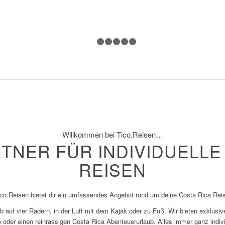
1
2
3
4
5
6
Willkommen bei Tico.Reisen…
TNER FÜR INDIVIDUELLE
REISEN
co.Reisen bietet dir ein umfassendes Angebot rund um deine Costa Rica Rei
ob auf vier Rädern, in der Luft mit dem Kajak oder zu Fuß. Wir bieten exklus
 oder einen reinrassigen Costa Rica Abenteuerurlaub. Alles immer ganz indivi