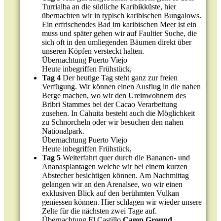
Turrialba an die südliche Karibikküste, hier
übernachten wir in typisch karibischen Bungalows.
Ein erfrischendes Bad im karibischen Meer ist ein
muss und später gehen wir auf Faultier Suche, die
sich oft in den umliegenden Bäumen direkt über
unseren Köpfen versteckt halten.
Übernachtung Puerto Viejo
Heute inbegriffen Frühstück,
Tag 4
Der heutige Tag steht ganz zur freien
Verfügung. Wir können einen Ausflug in die nahen
Berge machen, wo wir den Ureinwohnern des
Bribri Stammes bei der Cacao Verarbeitung
zusehen. In Cahuita besteht auch die Möglichkeit
zu Schnorcheln oder wir besuchen den nahen
Nationalpark.
Übernachtung Puerto Viejo
Heute inbegriffen Frühstück,
Tag 5
Weiterfahrt quer durch die Bananen- und
Ananasplantagen welche wir bei einem kurzen
Abstecher besichtigen können. Am Nachmittag
gelangen wir an den Arenalsee, wo wir einen
exklusiven Blick auf den berühmten Vulkan
geniessen können. Hier schlagen wir wieder unsere
Zelte für die nächsten zwei Tage auf.
Übernachtung El Castillo
Camp Ground