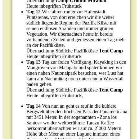
Übernachtung
Camp Ground Miramar
Heute inbegriffen Frühstück
Tag 12
Wir fahren runter zur Hafenstadt
Puntarenas, von dort erreichen wir die weiter
südlich liegende Region der Pazifik Küste mit
seinen endlosen Stränden und immer grünen
Vegetation. Wir übernachten heute in bereits
vorhandenen Zelten und geniessen einen Tag mehr
an der Pazifikküste.
Übernachtung Südliche Pazifikküste
Tent Camp
Heute inbegriffen Frühstück
Tag 13
Tag zur freien Verfügung, Kayaking in den
Mangroven von Matapalo und später können wir
einen nahen Nationalpark besuchen, wer Lust hat
kann am Nachmittag noch unter einem Wasserfall
baden gehen.
Übernachtung Südliche Pazifikküste
Tent Camp
Heute inbegriffen Frühstück,
Tag 14
Von nun an geht es rauf in die kühlere
Bergwelt über den höchsten Pass der Panamericana
mit 3451 Meter. In der sogenannten «Zona los
Santos» wo der weltberühmte Tarazu Kaffee
herkommt übernachten wir auf ca. 2`000 Metern
Höhe über Meer an einer Lagune inmitten eines