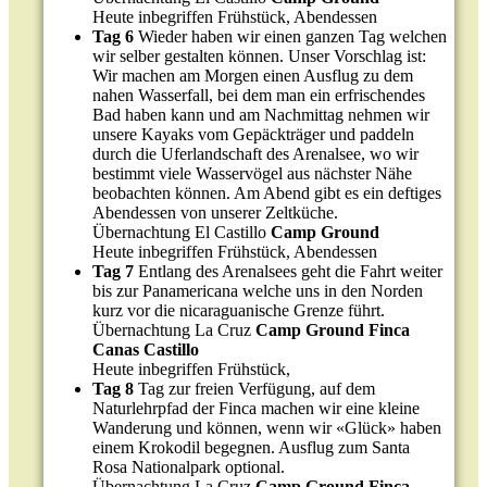
Heute inbegriffen Frühstück, Abendessen
Tag 6
Wieder haben wir einen ganzen Tag welchen
wir selber gestalten können. Unser Vorschlag ist:
Wir machen am Morgen einen Ausflug zu dem
nahen Wasserfall, bei dem man ein erfrischendes
Bad haben kann und am Nachmittag nehmen wir
unsere Kayaks vom Gepäckträger und paddeln
durch die Uferlandschaft des Arenalsee, wo wir
bestimmt viele Wasservögel aus nächster Nähe
beobachten können. Am Abend gibt es ein deftiges
Abendessen von unserer Zeltküche.
Übernachtung El Castillo
Camp Ground
Heute inbegriffen Frühstück, Abendessen
Tag 7
Entlang des Arenalsees geht die Fahrt weiter
bis zur Panamericana welche uns in den Norden
kurz vor die nicaraguanische Grenze führt.
Übernachtung La Cruz
Camp Ground Finca
Canas Castillo
Heute inbegriffen Frühstück,
Tag 8
Tag zur freien Verfügung, auf dem
Naturlehrpfad der Finca machen wir eine kleine
Wanderung und können, wenn wir «Glück» haben
einem Krokodil begegnen. Ausflug zum Santa
Rosa Nationalpark optional.
Übernachtung La Cruz
Camp Ground Finca