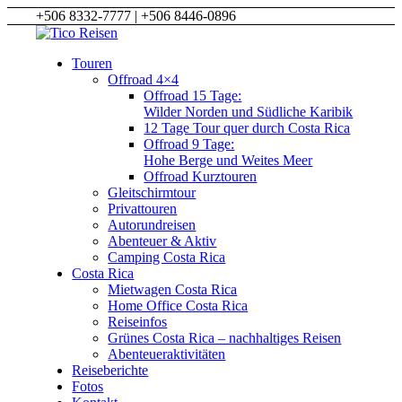
+506 8332-7777 | +506 8446-0896
Touren
Offroad 4×4
Offroad 15 Tage:
Wilder Norden und Südliche Karibik
12 Tage Tour quer durch Costa Rica
Offroad 9 Tage:
Hohe Berge und Weites Meer
Offroad Kurztouren
Gleitschirmtour
Privattouren
Autorundreisen
Abenteuer & Aktiv
Camping Costa Rica
Costa Rica
Mietwagen Costa Rica
Home Office Costa Rica
Reiseinfos
Grünes Costa Rica – nachhaltiges Reisen
Abenteueraktivitäten
Reiseberichte
Fotos