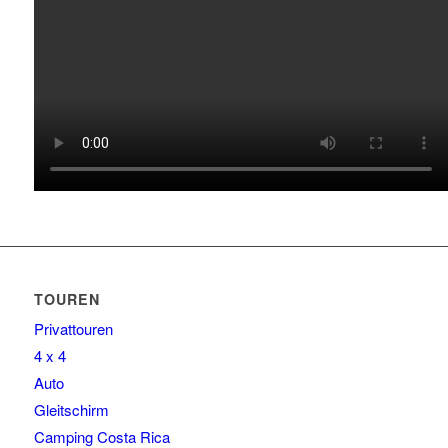
TOUREN
Privattouren
4 x 4
Auto
Gleitschirm
Camping Costa Rica