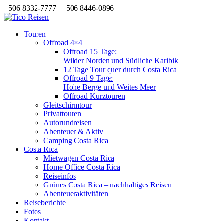
+506 8332-7777 | +506 8446-0896
Touren
Offroad 4×4
Offroad 15 Tage:
Wilder Norden und Südliche Karibik
12 Tage Tour quer durch Costa Rica
Offroad 9 Tage:
Hohe Berge und Weites Meer
Offroad Kurztouren
Gleitschirmtour
Privattouren
Autorundreisen
Abenteuer & Aktiv
Camping Costa Rica
Costa Rica
Mietwagen Costa Rica
Home Office Costa Rica
Reiseinfos
Grünes Costa Rica – nachhaltiges Reisen
Abenteueraktivitäten
Reiseberichte
Fotos
Kontakt