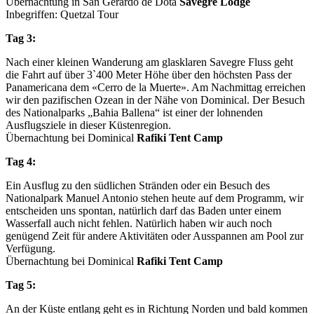
Übernachtung in San Gerardo de Dota
Savegre Lodge
Inbegriffen: Quetzal Tour
Tag 3:
Nach einer kleinen Wanderung am glasklaren Savegre Fluss geht
die Fahrt auf über 3`400 Meter Höhe über den höchsten Pass der
Panamericana dem «Cerro de la Muerte». Am Nachmittag erreichen
wir den pazifischen Ozean in der Nähe von Dominical. Der Besuch
des Nationalparks „Bahia Ballena“ ist einer der lohnenden
Ausflugsziele in dieser Küstenregion.
Übernachtung bei Dominical
Rafiki Tent Camp
Tag 4:
Ein Ausflug zu den südlichen Stränden oder ein Besuch des
Nationalpark Manuel Antonio stehen heute auf dem Programm, wir
entscheiden uns spontan, natürlich darf das Baden unter einem
Wasserfall auch nicht fehlen. Natürlich haben wir auch noch
genügend Zeit für andere Aktivitäten oder Ausspannen am Pool zur
Verfügung.
Übernachtung bei Dominical
Rafiki Tent Camp
Tag 5:
An der Küste entlang geht es in Richtung Norden und bald kommen