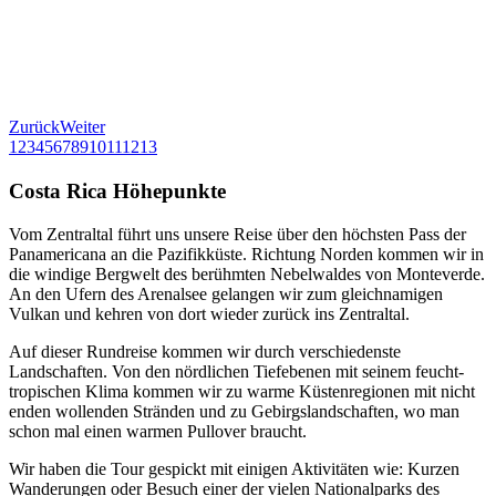
Zurück
Weiter
1
2
3
4
5
6
7
8
9
10
11
12
13
Costa Rica Höhepunkte
Vom Zentraltal führt uns unsere Reise über den höchsten Pass der
Panamericana an die Pazifikküste. Richtung Norden kommen wir in
die windige Bergwelt des berühmten Nebelwaldes von Monteverde.
An den Ufern des Arenalsee gelangen wir zum gleichnamigen
Vulkan und kehren von dort wieder zurück ins Zentraltal.
Auf dieser Rundreise kommen wir durch verschiedenste
Landschaften. Von den nördlichen Tiefebenen mit seinem feucht-
tropischen Klima kommen wir zu warme Küstenregionen mit nicht
enden wollenden Stränden und zu Gebirgslandschaften, wo man
schon mal einen warmen Pullover braucht.
Wir haben die Tour gespickt mit einigen Aktivitäten wie: Kurzen
Wanderungen oder Besuch einer der vielen Nationalparks des