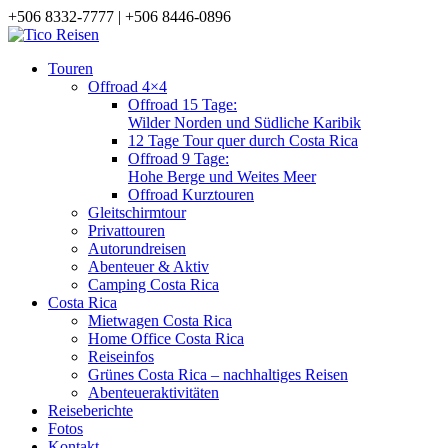
+506 8332-7777 | +506 8446-0896
Touren
Offroad 4×4
Offroad 15 Tage:
Wilder Norden und Südliche Karibik
12 Tage Tour quer durch Costa Rica
Offroad 9 Tage:
Hohe Berge und Weites Meer
Offroad Kurztouren
Gleitschirmtour
Privattouren
Autorundreisen
Abenteuer & Aktiv
Camping Costa Rica
Costa Rica
Mietwagen Costa Rica
Home Office Costa Rica
Reiseinfos
Grünes Costa Rica – nachhaltiges Reisen
Abenteueraktivitäten
Reiseberichte
Fotos
Kontakt