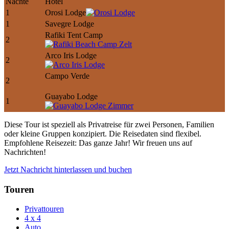
Nächte
Hotel
1
Orosi Lodge
1
Savegre Lodge
Rafiki Tent Camp
2
Arco Iris Lodge
2
Campo Verde
2
Guayabo Lodge
1
Diese Tour ist speziell als Privatreise für zwei Personen, Familien
oder kleine Gruppen konzipiert. Die Reisedaten sind flexibel.
Empfohlene Reisezeit: Das ganze Jahr! Wir freuen uns auf
Nachrichten!
Jetzt Nachricht hinterlassen und buchen
Touren
Privattouren
4 x 4
Auto