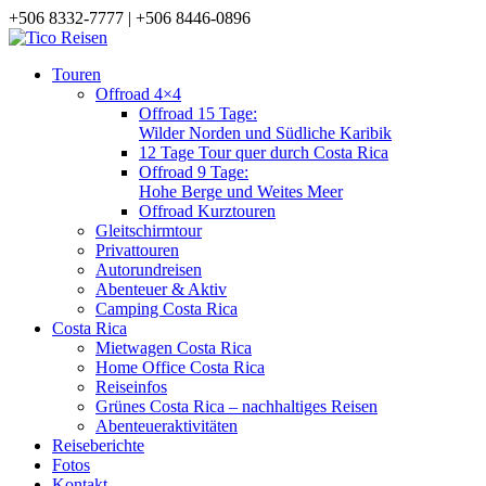
+506 8332-7777 | +506 8446-0896
Touren
Offroad 4×4
Offroad 15 Tage:
Wilder Norden und Südliche Karibik
12 Tage Tour quer durch Costa Rica
Offroad 9 Tage:
Hohe Berge und Weites Meer
Offroad Kurztouren
Gleitschirmtour
Privattouren
Autorundreisen
Abenteuer & Aktiv
Camping Costa Rica
Costa Rica
Mietwagen Costa Rica
Home Office Costa Rica
Reiseinfos
Grünes Costa Rica – nachhaltiges Reisen
Abenteueraktivitäten
Reiseberichte
Fotos
Kontakt