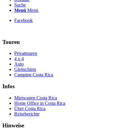
Suche
Menü
Menü
Facebook
Touren
Privattouren
4 x 4
Auto
Gleitschirm
Camping Costa Rica
Infos
Mietwagen Costa Rica
Home Office in Costa Rica
Über Costa Rica
Reiseberichte
Hinweise