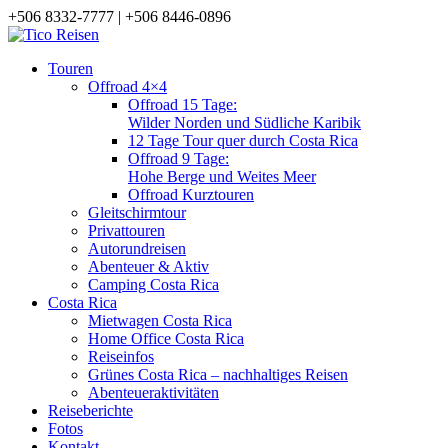
+506 8332-7777 | +506 8446-0896
Touren
Offroad 4×4
Offroad 15 Tage:
Wilder Norden und Südliche Karibik
12 Tage Tour quer durch Costa Rica
Offroad 9 Tage:
Hohe Berge und Weites Meer
Offroad Kurztouren
Gleitschirmtour
Privattouren
Autorundreisen
Abenteuer & Aktiv
Camping Costa Rica
Costa Rica
Mietwagen Costa Rica
Home Office Costa Rica
Reiseinfos
Grünes Costa Rica – nachhaltiges Reisen
Abenteueraktivitäten
Reiseberichte
Fotos
Kontakt