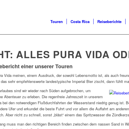
Touren
Costa Rica
Reiseberichte
HT: ALLES PURA VIDA O
ebericht einer unserer Touren
Pura Vida meinen, einem Ausdruck, der sowohl Lebensmotto ist, als auch freu
as sehr empfehlenswerte landestypische Imperial Bier zischt, dann fühlt man
rlaubes sind wir wieder nach Süden aufgebrochen, um
che Abenteuer zu erleben. Die regenfreie Jahreszeit in unserem
da bei den notwendigen Flußdurchfahrten der Wasserstand niedrig genug ist. B
dere Ufer und erkundet die beste Fuhrt und vor allem die Auffahrt am anderen
ch. Aber nicht zu schnell, sonst „bläst“ einem das Spritzwasser die Zündkerz
ang muss man den richtigen Bereich finden zwischen dem nassen Sand in 